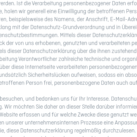
rden. Ist die Verarbeitung personenbezogener Daten erfor
, holen wir generell eine Einwilligung der betroffenen Pers
en, beispielsweise des Namens, der Anschrift, E-Mail-Ad
inklang mit der Datenschutz-Grundverordnung und in Über
atenschutzbestimmungen. Mittels dieser Datenschutzerkl
eck der von uns erhobenen, genutzten und verarbeiteten 
els dieser Datenschutzerklärung über die ihnen zustehend
rarbeitung Verantwortlicher zahlreiche technische und or
 über diese Internetseite verarbeiteten personenbezogene
ndsätzlich Sicherheitslücken aufweisen, sodass ein abso
betroffenen Person frei, personenbezogene Daten auch auf
 besuchen, und bedanken uns für Ihr Interesse. Datenschu
ig. Wir möchten Sie daher an dieser Stelle darüber inform
 Website erfassen und für welche Zwecke diese genutzt we
n unserer unternehmensinternen Prozesse eine Anpassun
 Sie, diese Datenschutzerklärung regelmäßig durchzulesen