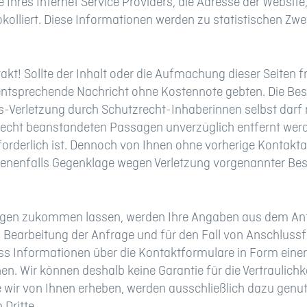
Ihres Internet Service Providers, die Adresse der Websit
okolliert. Diese Informationen werden zu statistischen Zw
! Sollte der Inhalt oder die Aufmachung dieser Seiten fr
ntsprechende Nachricht ohne Kostennote gebten. Die Bes
s-Verletzung durch Schutzrecht-Inhaberinnen selbst dar
u Recht beanstandeten Passagen unverzüglich entfernt werd
forderlich ist. Dennoch von Ihnen ohne vorherige Kontak
enenfalls Gegenklage wegen Verletzung vorgenannter Bes
agen zukommen lassen, werden Ihre Angaben aus dem Anfr
earbeitung der Anfrage und für den Fall von Anschlussfra
 Informationen über die Kontaktformulare in Form einer
n. Wir können deshalb keine Garantie für die Vertraulichk
 wir von Ihnen erheben, werden ausschließlich dazu genut
 Dritte.