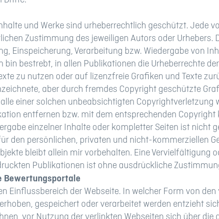
 Inhalte und Werke sind urheberrechtlich geschützt. Jede 
tlichen Zustimmung des jeweiligen Autors oder Urhebers. D
ung, Einspeicherung, Verarbeitung bzw. Wiedergabe von In
 bin bestrebt, in allen Publikationen die Urheberrechte d
exte zu nutzen oder auf lizenzfreie Grafiken und Texte zur
zeichnete, aber durch fremdes Copyright geschützte Grafi
 Falle einer solchen unbeabsichtigten Copyrightverletzung
kation entfernen bzw. mit dem entsprechenden Copyright
ergabe einzelner Inhalte oder kompletter Seiten ist nicht ge
r den persönlichen, privaten und nicht-kommerziellen Geb
 Objekte bleibt allein mir vorbehalten. Eine Vervielfältigun
druckten Publikationen ist ohne ausdrückliche Zustimmung
re Bewertungsportale
den Einflussbereich der Webseite. In welcher Form von den
rhoben, gespeichert oder verarbeitet werden entzieht sic
Ihnen, vor Nutzung der verlinkten Webseiten sich über die 